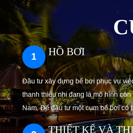
C
HỒ BƠI
1
Đầu tư xây dựng bể bơi phục vụ việ
thanh thiếu nhi đang là mô hình còn 
Nam. Để đầu tư một cụm bể bơi có th
THIẾT KẾ VÀ TH