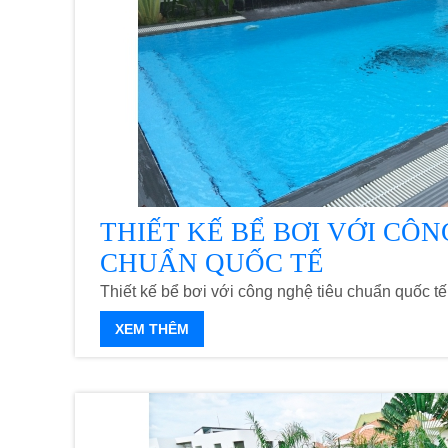
THIẾT KẾ BỂ BƠI VỚI CÔN
CHUẨN QUỐC TẾ
Thiết kế bể bơi với công nghệ tiêu chuẩn quốc tế
XEM THÊM