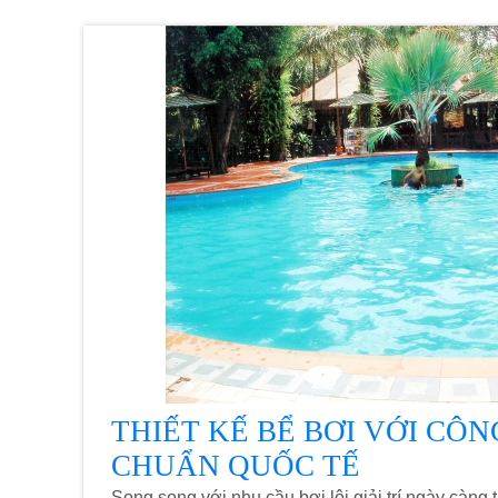
THIẾT KẾ BỂ BƠI VỚI CÔN
CHUẨN QUỐC TẾ
Song song với nhu cầu bơi lội giải trí ngày càng 