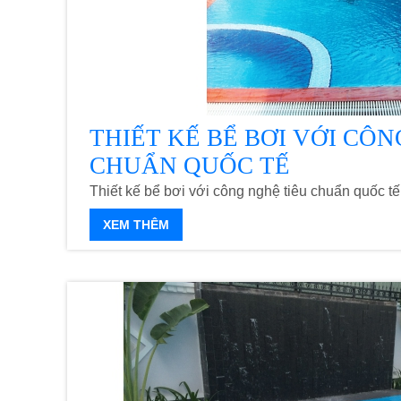
THIẾT KẾ BỂ BƠI VỚI CÔN
CHUẨN QUỐC TẾ
Thiết kế bể bơi với công nghệ tiêu chuẩn quốc tế
XEM THÊM