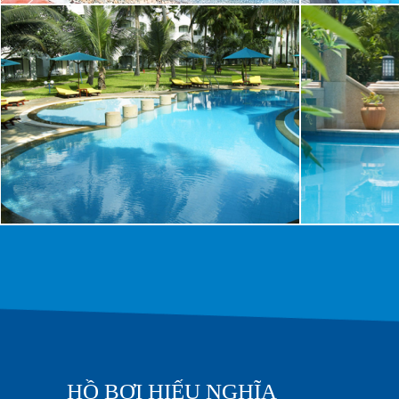
HỒ BƠI
DỰ ÁN 3
HỒ BƠI HIẾU NGHĨA