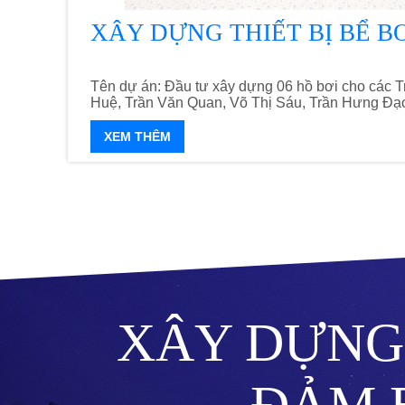
XÂY DỰNG THIẾT BỊ BỂ BƠ
Tên dự án: Đầu tư xây dựng 06 hồ bơi cho các
Huệ, Trần Văn Quan, Võ Thị Sáu, Trần Hưng Đạo
XEM THÊM
XÂY DỰNG 