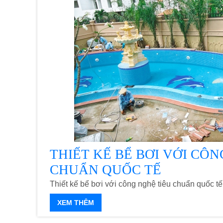
THIẾT KẾ BỂ BƠI VỚI CÔN
CHUẨN QUỐC TẾ
Thiết kế bể bơi với công nghệ tiêu chuẩn quốc tế
XEM THÊM