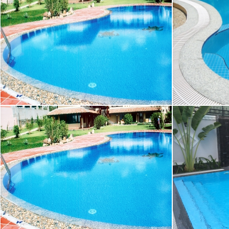
1
HỒ BƠI